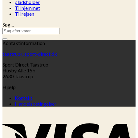
pladsholder
Til hjemmet
Til rejsen
Søg…
Søg
efter:
Kontaktinformation
taastrup@sport-direct.dk
Sport Direct Taastrup
Husby Alle 15b
2630 Taastrup
Hjælp
Kontakt
Handelsbetingelser