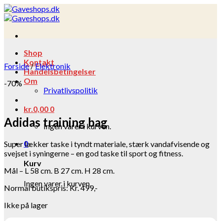
Skip
to
content
Shop
Kontakt
Forside
/
Elektronik
Handelsbetingelser
Om
-70%
Privatlivspolitik
kr.
0,00
0
Adidas training bag
Ingen varer i kurven.
0
Super lækker taske i tyndt materiale, stærk vandafvisende og
svejset i syningerne – en god taske til sport og fitness.
Kurv
Mål – L 58 cm. B 27 cm. H 28 cm.
Ingen varer i kurven.
Normal butikspris: Kr. 499,-
Ikke på lager